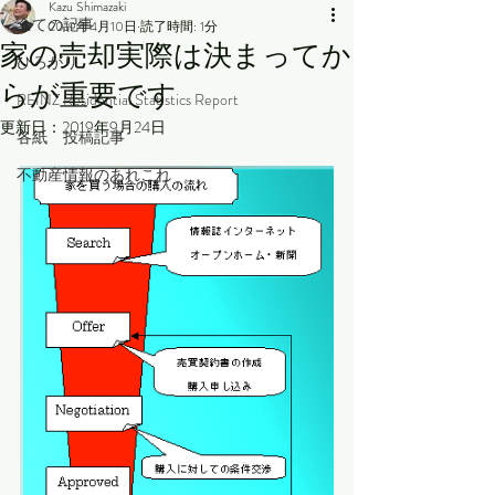
Kazu Shimazaki
全ての記事
2019年4月10日
読了時間: 1分
家の売却実際は決まってか
ひろがり
らが重要です
REINZ Residential Statistics Report
更新日：
2019年9月24日
各紙 投稿記事
不動産情報のあれこれ