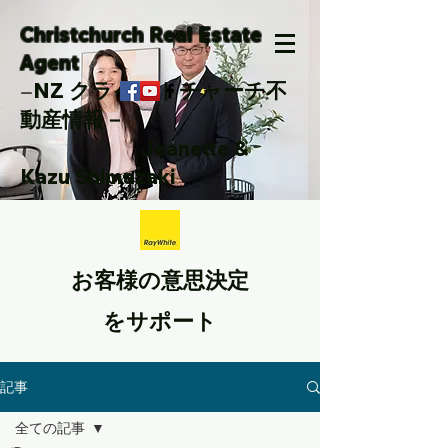
Christchurch Real Estate
Agent
NZ クライストチャーチ不
ー
動産情報－
Jeanette &
Kazu Shimazaki
お客様の意思決定
をサポート
記事
全ての記事