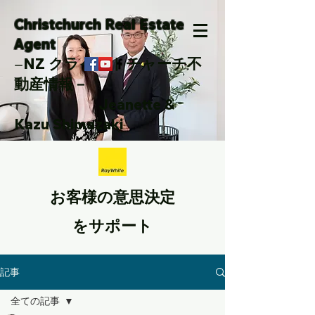
Christchurch Real Estate
Agent
NZ クライストチャーチ不
ー
動産情報－
Jeanette &
Kazu Shimazaki
お客様の意思決定
をサポート
記事
全ての記事