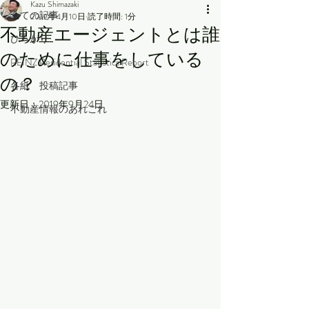
Kazu Shimazaki
全ての記事
2019年4月10日
読了時間: 1分
不動産エージェントとは誰
ひろがり
のために仕事をしている
REINZ Residential Statistics Report
の？
各紙 投稿記事
更新日：
2019年9月24日
不動産情報のあれこれ