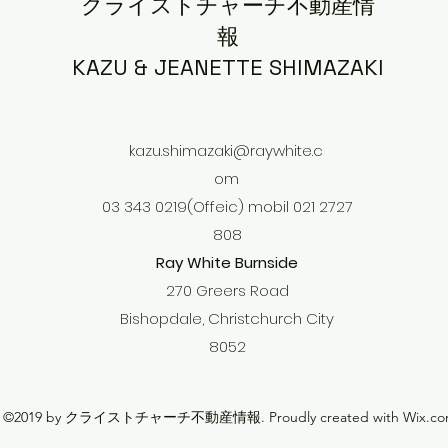
クライストチャーチ不動産情
報
KAZU & JEANETTE SHIMAZAKI
kazu.shimazaki@raywhite.c
om
03 343 0219(Offeic) mobil 021 2727
808
Ray White Burnside
270 Greers Road
Bishopdale, Christchurch City
8052
©2019 by クライストチャーチ不動産情報. Proudly created with Wix.co