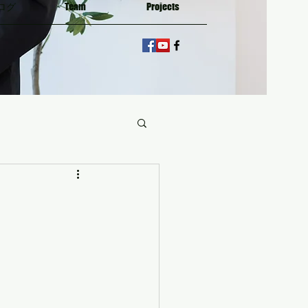
ログ
Team
Projects