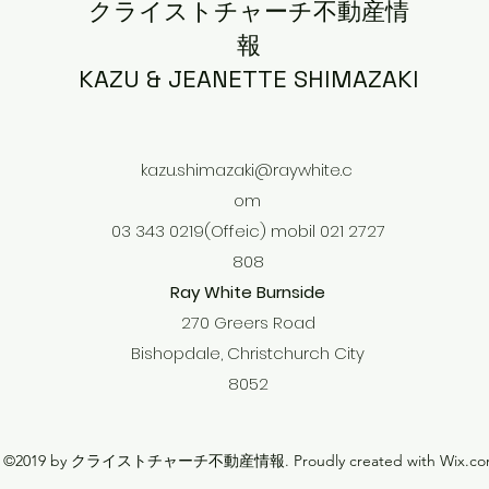
クライストチャーチ不動産情
報
KAZU & JEANETTE SHIMAZAKI
kazu.shimazaki@raywhite.c
om
03 343 0219(Offeic) mobil 021 2727
808
Ray White Burnside
270 Greers Road
Bishopdale, Christchurch City
8052
©2019 by クライストチャーチ不動産情報. Proudly created with Wix.co