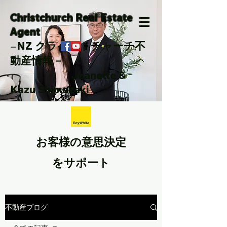
Christchurch Real Estate
Agent
NZ クライストチャーチ不
ー
動産情報－
Jeanette &
Kazu Shimazaki
お客様の意思決定
をサポート
不動産ブログ