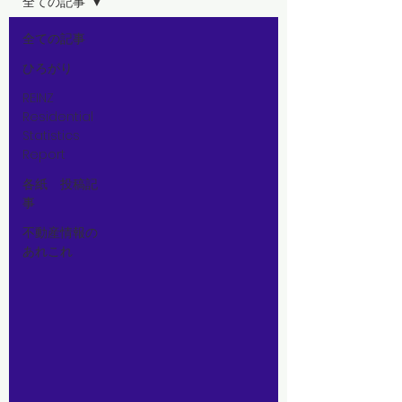
全ての記事
全ての記事
ひろがり
REINZ
Residential
Statistics
Report
各紙 投稿記
事
不動産情報の
あれこれ